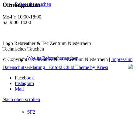
Rebreathertauchen
Öffnungszeiten
Mo-Fr: 10:00-18:00
Sa: 9:00-14:00
Logo Rebreather & Tec Zentrum Niederrhein -
Technisches Tauchen
Was ist Rebreathertauchen
© Copyright - Rebreather & Tec Zentrum Niederrhein |
Impressum
|
Datenschutzerklärung -
Enfold Child Theme by Kriesi
Facebook
Instagram
Mail
Nach oben scrollen
SF2